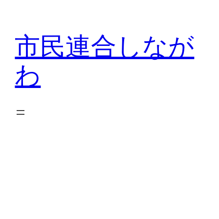
内
容
市民連合しなが
を
ス
わ
キ
ッ
プ