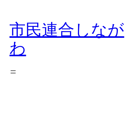
内
容
市民連合しなが
を
ス
わ
キ
ッ
プ