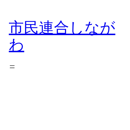
内
容
市民連合しなが
を
ス
わ
キ
ッ
プ