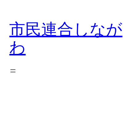
内
容
市民連合しなが
を
ス
わ
キ
ッ
プ