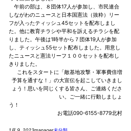
午前の部は、８団体17人が参加し、市民連合
しながわのニュースと日本国憲法（抜粋）リー
フが入ったティッシュ45セットを配布しまし
た。他に教育チラシや平和を訴えるチラシを配
りました。午後は1時半から７団体19人が参加
し、ティッシュ55セット配布しました。用意し
たニュースと憲法リーフ１００セットを配布し
きりました。
これをスタートに「敵基地攻撃・軍事費倍増
予算を通すな！」の大宣伝を起こしていきまし
ょう！思いを同じくする皆さん、ご連絡くださ
い。ご一緒に行動しましょ
う
お電話090-6155-8779北村
1月 9, 2023
manager
未分類