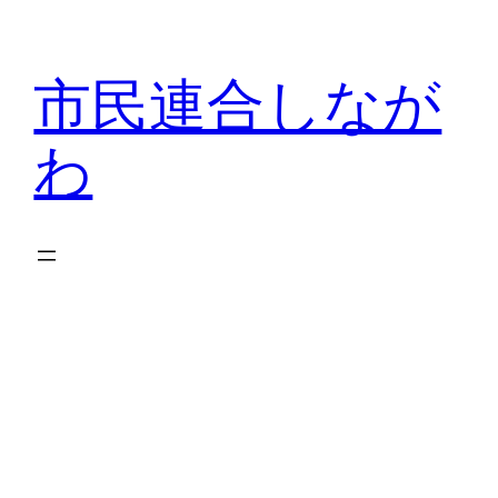
内
容
市民連合しなが
を
ス
わ
キ
ッ
プ