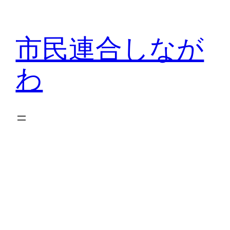
内
容
市民連合しなが
を
ス
わ
キ
ッ
プ